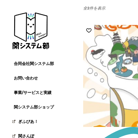
Skip
to
全3件を表示
the
content
合同会社関システム部
お問い合わせ
事業/サービスと実績
関システム部ショップ
ぎふびあ！
関さんぽ