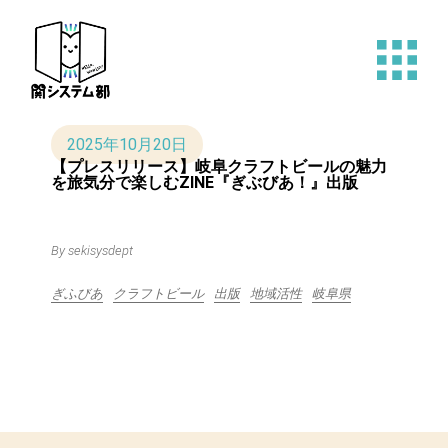
Skip
to
the
content
2025年10月20日
【プレスリリース】岐阜クラフトビールの魅力
を旅気分で楽しむZINE『ぎぶびあ！』出版
By sekisysdept
ぎふびあ
クラフトビール
出版
地域活性
岐阜県